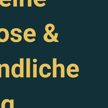
ose &
ndliche
ng