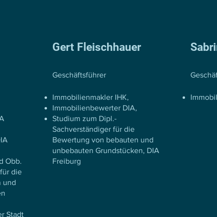
Gert Fleischhauer
Sabri
Geschäftsführer
Geschäf
Immobilienmakler IHK,
Immobil
Immobilienbewerter DIA,
WA
Studium zum Dipl.-
Sachverständiger für die
DIA
Bewertung von bebauten und
unbebauten Grundstücken, DIA
d Obb.
Freiburg
für die
n und
en
r Stadt