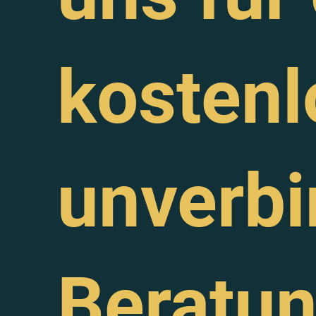
kostenl
unverbi
Beratu